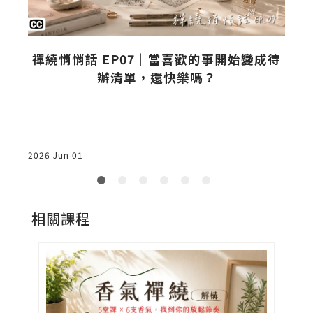
禪
禪繞悄悄話 EP07｜當喜歡的事開始變成待
辦清單，還快樂嗎？
2026 Jun 01
2
相關課程