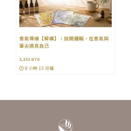
程
香氣禪繞【解構】：拋開邏輯，在香氣與
筆尖遇見自己
3,333
NTD
2
8 小時 13 分鐘