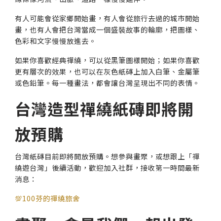
有人可能會從家鄉開始畫，有人會從旅行去過的城市開始
畫，也有人會把台灣當成一個盛裝故事的輪廓，把圖樣、
色彩和文字慢慢放進去。
如果你喜歡經典禪繞，可以從黑筆圖樣開始；如果你喜歡
更有層次的效果，也可以在灰色紙磚上加入白筆、金屬筆
或色鉛筆。每一種畫法，都會讓台灣呈現出不同的表情。
台灣造型禪繞紙磚即將開
放預購
台灣紙磚目前即將開放預購。想參與畫聚，或想跟上「禪
繞遊台灣」後續活動，歡迎加入社群，接收第一時間最新
消息：
💯100芬的禪繞旅舍