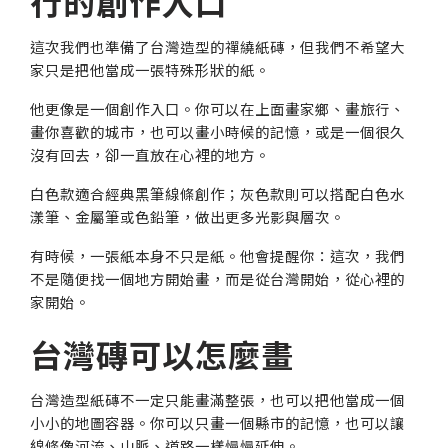
行的創作入口
這次我們也準備了台灣造型的禪繞紙磚，但我們不希望大
家只是把他當成一張特殊形狀的紙。
他更像是一個創作入口。你可以在上面畫家鄉、畫旅行、
畫你喜歡的城市，也可以畫小時候的記憶，或是一個很久
沒有回去，卻一直放在心裡的地方。
白色款適合經典黑筆線條創作；灰色款則可以搭配白色水
漾筆、金屬筆或色鉛筆，做出更多光影與層次。
有時候，一張紙本身不只是紙。他會提醒你：這次，我們
不是隨便找一個地方開始畫，而是從台灣開始，從心裡的
家開始。
台灣磚可以怎麼畫
台灣造型紙磚不一定只能畫滿整張，也可以把他當成一個
小小的地圖容器。你可以只畫一個縣市的記憶，也可以讓
線條像河流、山脈、道路一樣慢慢延伸。