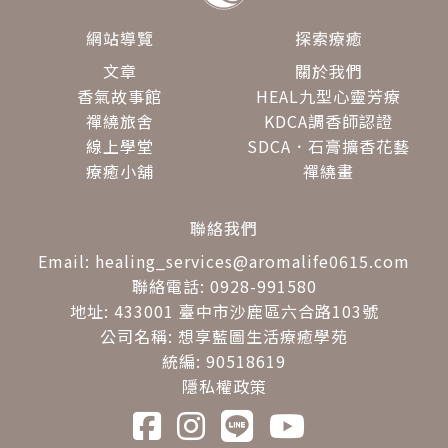
網站導覽
探索療癒
文章
關於我們
香氣故事館
HEAL九型心靈芳療
禪繞旅舍
KDCA調香師認證
線上學堂
SDCA．石膏擴香花藝
療癒小舖
禪繞畫
聯絡我們
Email: healing_services@aromalife0615.com
聯絡電話: 0928-991580
地址: 433001 臺中市沙鹿區六合路103號
公司名稱: 想享藍圖生活療癒學苑
統編: 90518619
隱私權政策