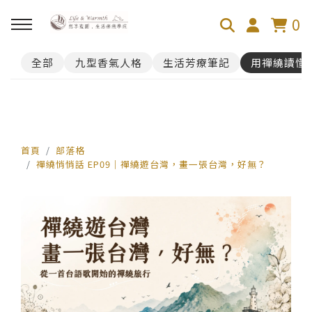
0
全部
九型香氣人格
生活芳療筆記
用禪繞讀懂
回主選單
100芬的禪繞旅舍
禪繞遊台灣
首頁
部落格
禪繞悄悄話 EP09｜禪繞遊台灣，畫一張台灣，好無？