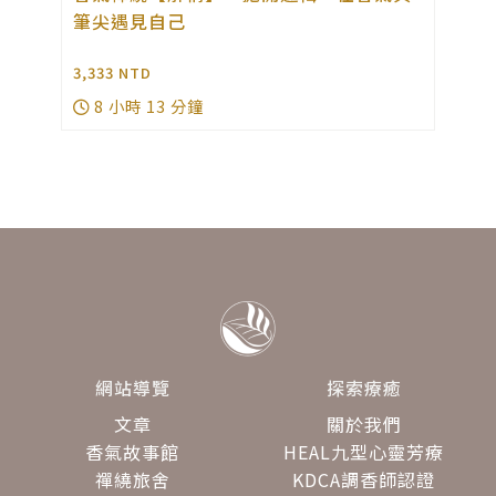
筆尖遇見自己
3,333
NTD
2
8 小時 13 分鐘
網站導覽
探索療癒
文章
關於我們
香氣故事館
HEAL九型心靈芳療
禪繞旅舍
KDCA調香師認證