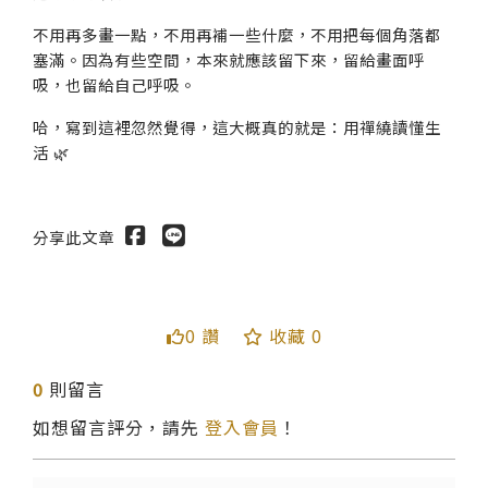
不用再多畫一點，不用再補一些什麼，不用把每個角落都
塞滿。因為有些空間，本來就應該留下來，留給畫面呼
吸，也留給自己呼吸。
哈，寫到這裡忽然覺得，這大概真的就是：用禪繞讀懂生
活 🌿
分享此文章
0 讚
收藏 0
0
則留言
如想留言評分，請先
登入會員
！
送出