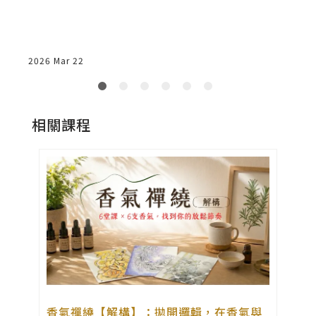
2026 Mar 22
2
相關課程
程
香氣禪繞【解構】：拋開邏輯，在香氣與