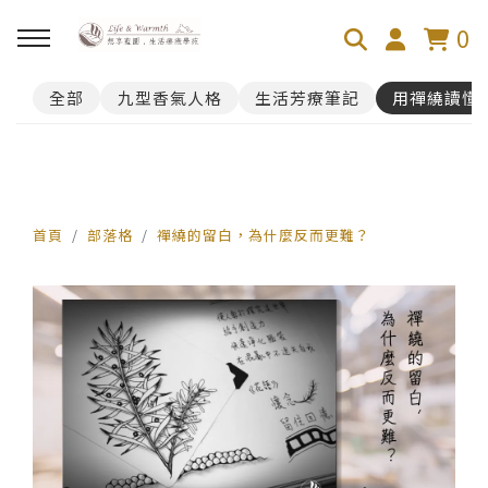
0
全部
九型香氣人格
生活芳療筆記
用禪繞讀懂
回主選單
100芬的禪繞旅舍
禪繞遊台灣
首頁
部落格
禪繞的留白，為什麼反而更難？