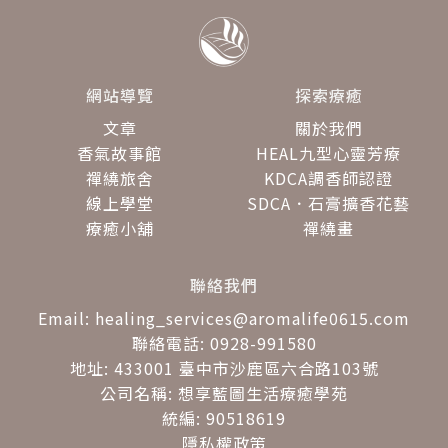
網站導覽
探索療癒
文章
關於我們
香氣故事館
HEAL九型心靈芳療
禪繞旅舍
KDCA調香師認證
線上學堂
SDCA．石膏擴香花藝
療癒小舖
禪繞畫
聯絡我們
Email: healing_services@aromalife0615.com
聯絡電話: 0928-991580
地址: 433001 臺中市沙鹿區六合路103號
公司名稱: 想享藍圖生活療癒學苑
統編: 90518619
隱私權政策