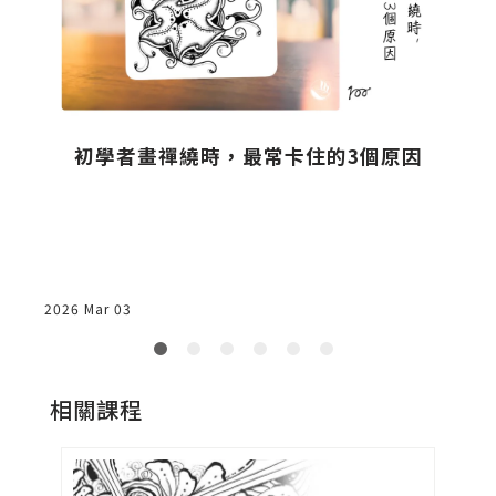
初學者畫禪繞時，最常卡住的3個原因
沒
2026 Mar 03
2
相關課程