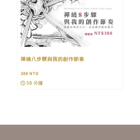
禪繞八步驟與我的創作節奏
388
NTD
2
58 分鐘