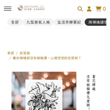
0
全部
九型香氣人格
生活芳療筆記
用禪繞讀懂
回主選單
100芬的禪繞旅舍
禪繞遊台灣
首頁
部落格
畫完禪繞卻沒有被稱讚，心裡怪怪的怎麼辦？