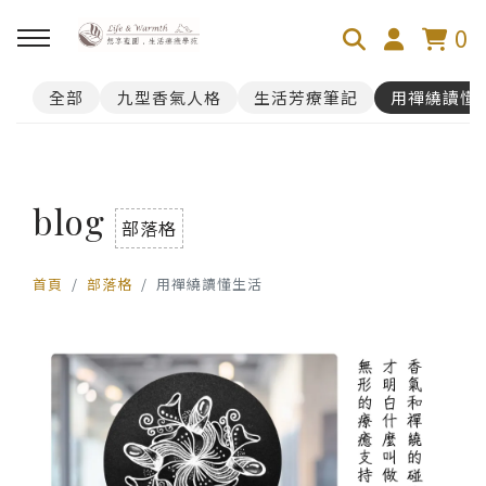
0
全部
九型香氣人格
生活芳療筆記
用禪繞讀懂
回主選單
100芬的禪繞旅舍
blog
禪繞遊台灣
部落格
首頁
部落格
用禪繞讀懂生活