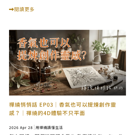
閱讀更多
禪繞悄悄話 EP03｜香氣也可以提煉創作靈
感？｜禪繞的4D體驗不只平面
2026 Apr 28
用禪繞讀懂生活