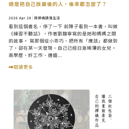
總是把自己放最後的人，後來都怎麼了？
2026 Apr 28
用禪繞讀懂生活
看到這個書名，停了一下 前陣子看到一本書，叫做
《練習不聽話》，作者劉馥寧寫的是她和媽媽之間
的故事。 寫那個從小乖巧、把所有「應該」都做到
了，卻在某一天發現，自己已經日漸稀薄的女兒。
高學歷、好工作、適婚...
閱讀更多