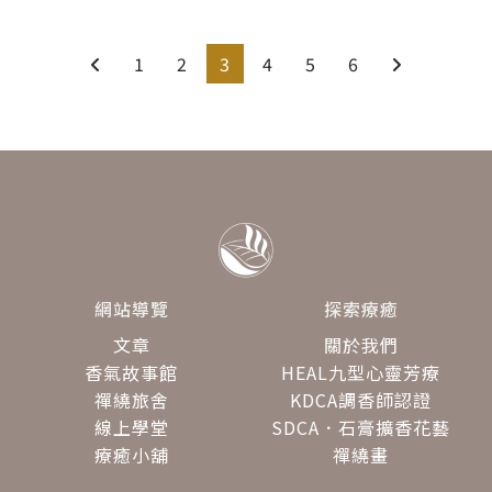
1
2
3
4
5
6
網站導覽
探索療癒
文章
關於我們
香氣故事館
HEAL九型心靈芳療
禪繞旅舍
KDCA調香師認證
線上學堂
SDCA．石膏擴香花藝
療癒小舖
禪繞畫