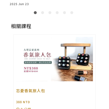
2025 Jun 23
2
相關課程
芳
忘憂香氣旅人包
388
NTD
8