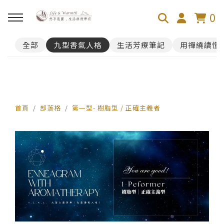
0
全部
九型香氣人格
生活芳療筆記
用禪繞讀懂
回主選單
100芬的禪繞旅舍
禪繞遊台灣
首頁
部落格
第一型- 樹脂型 / 正確主義者