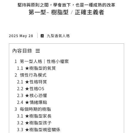
堅持與原則之間，學會放下，也是一種成熟的改革
第一型- 樹脂型 / 正確主義者
2025 May 28
九型香氣人格
內容目錄
第一型人格｜性格小檔案
★樹脂型的氣質
慣性行為模式
★性格特質
★性格OS
★核心恐懼
★情緒爆點
每個時期的樹脂
★樹脂型家長
★樹脂型孩子
★樹脂型親密關係