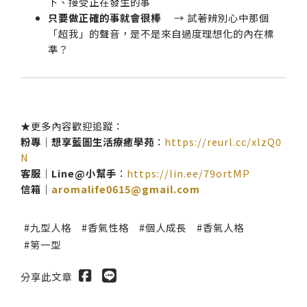
下、接受正在發生的事
只要做正確的事就會很棒
→ 試著辨別心中那個
「超我」的聲音，是不是來自過度理想化的內在標
準？
★更多內容歡迎追蹤：
粉專｜想享藍圖生活療癒學苑
：
https://reurl.cc/xlzQ0
N
客服｜Line@小幫手
：
https://lin.ee/79ortMP
信箱｜
aromalife0615@gmail.com
九型人格
香氣性格
個人成長
香氣人格
第一型
分享此文章