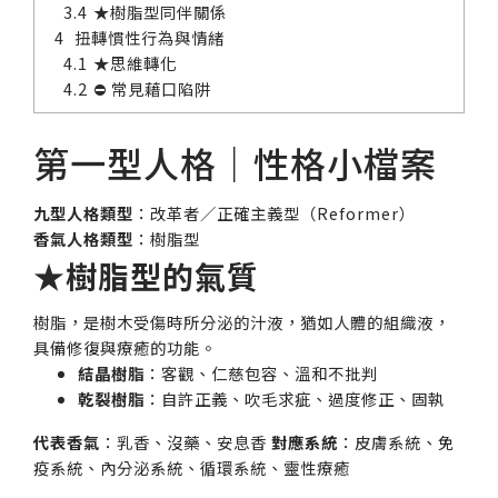
★樹脂型同伴關係
扭轉慣性行為與情緒
★思維轉化
⛔ 常見藉口陷阱
第一型人格｜性格小檔案
九型人格類型
：改革者／正確主義型（Reformer）
香氣人格類型
：樹脂型
★樹脂型的氣質
樹脂，是樹木受傷時所分泌的汁液，猶如人體的組織液，
具備修復與療癒的功能。
結晶樹脂
：客觀、仁慈包容、溫和不批判
乾裂樹脂
：自許正義、吹毛求疵、過度修正、固執
代表香氣
：乳香、沒藥、安息香
對應系統
：皮膚系統、免
疫系統、內分泌系統、循環系統、靈性療癒