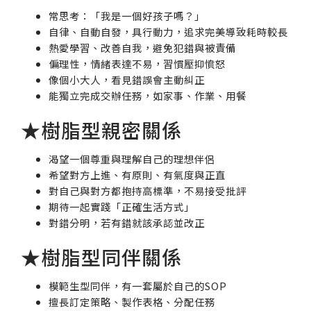
常思考：「我是一個好孩子嗎？」
自律、自動自發，具行動力，追求完美導致耗時較長
熱愛學習、改善自我，避免犯錯與被責備
偏理性，情緒表達不易，習慣壓抑憤怒
像個小大人，看見錯誤會主動糾正
能獨立完成交辦任務，如家事、作業、用餐
★樹脂型親密關係
渴望一個尊重與理解自己的理想伴侶
希望對方上進、有原則、有氣度與正直
對自己與對方都抱持高標準，不易接受批評
期待一起實踐「正確生活方式」
對錯分明，若有錯就該承認並改正
★樹脂型同伴關係
模範生型同伴，有一套屬於自己的SOP
擅長訂定策略、製作表格、分配任務