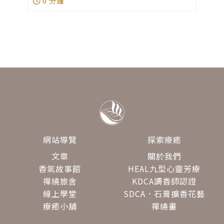
0 分鐘
網站導覽
探索療癒
文章
關於我們
香氣故事館
HEAL九型心靈芳療
禪繞旅舍
KDCA調香師認證
線上學堂
SDCA．石膏擴香花藝
療癒小舖
禪繞畫