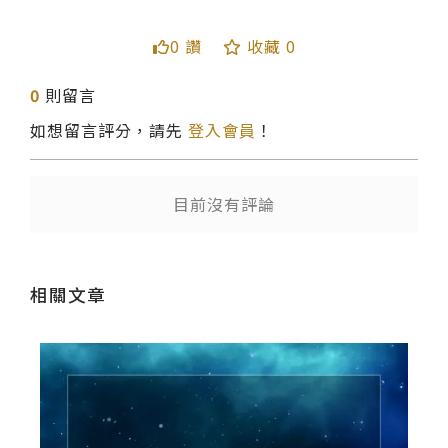
0 讚
收藏 0
送出
0
則留言
如想留言評分，請先
登入會員
！
目前沒有評論
相關文章