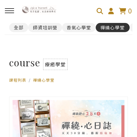
0
全部
師資培訓營
香氣心學堂
禪繞心學堂
回主選單
100芬的禪繞旅舍
course
禪繞遊台灣
療癒學堂
課程列表
禪繞心學堂