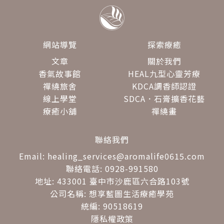
網站導覽
探索療癒
文章
關於我們
香氣故事館
HEAL九型心靈芳療
禪繞旅舍
KDCA調香師認證
線上學堂
SDCA．石膏擴香花藝
療癒小舖
禪繞畫
聯絡我們
Email: healing_services@aromalife0615.com
聯絡電話: 0928-991580
地址: 433001 臺中市沙鹿區六合路103號
公司名稱: 想享藍圖生活療癒學苑
統編: 90518619
隱私權政策