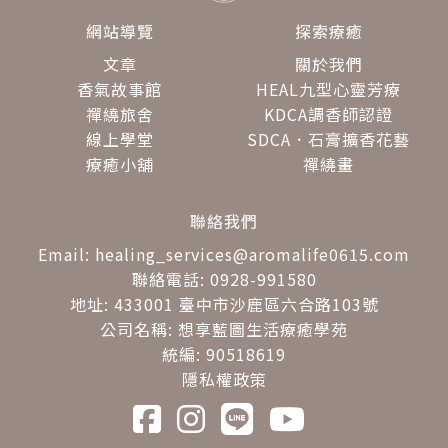
網站導覽
探索療癒
文章
關於我們
香氣故事館
HEAL九型心靈芳療
禪繞旅舍
KDCA調香師認證
線上學堂
SDCA．石膏擴香花藝
療癒小舖
禪繞畫
聯絡我們
Email: healing_services@aromalife0615.com
聯絡電話: 0928-991580
地址: 433001 臺中市沙鹿區六合路103號
公司名稱: 想享藍圖生活療癒學苑
統編: 90518619
隱私權政策