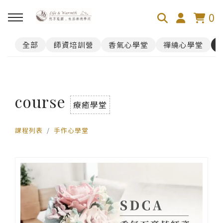
0
全部
師資培訓營
香氣心學堂
禪繞心學堂
回主選單
100芬的禪繞旅舍
course
禪繞遊台灣
療癒學堂
課程列表
手作心學堂