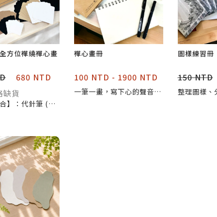
全方位禪繞禪心畫
禪心畫冊
圖樣練習冊
TD
680 NTD
100 NTD - 1900 NTD
150 NTD
一筆一畫，寫下心的聲音。
整理圖樣、
格缺貨
用禪繞線條，書寫屬於你的
你的禪繞資
合】：代針筆 (黑
一本心靈繪本。
頁，建立屬
 01) 、白色水漾筆
記本。
angle 官方2B鉛
炭筆、紙筆 【紙
： 想享畫冊 x1、
練習冊 x1、 【紙
： 方磚：白色 x
x5、黑色 x5 圓
x2、茶色 x2、黑
Bijou 小磚：白色
 x4 、牛皮小卡 x
納與配件】：木筆盒
磚收納盒 x1