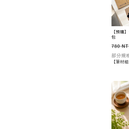
【預購】
包
780 N
部分規
【筆材組
色PN /
、Zent
筆、白色
材組合】
獨創禪心
磚組合】
5、茶色 
磚：白色 
色 x2 
x4、黑色
5 【收
x1、 紙