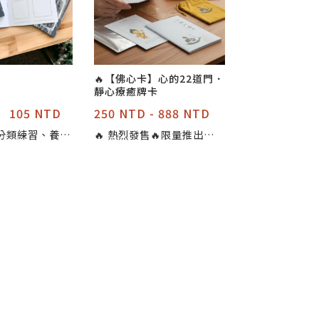
🔥【佛心卡】心的22道門．
靜心療癒牌卡
105 NTD
250 NTD - 888 NTD
分類練習、養成
🔥 熱烈發售🔥限量推出！
料庫 一頁一
庫存倒數中！ 【佛心卡套
於自己的圖樣筆
組】 佛心卡 × 1套、 佛心
禪繞畫卡 × 22 張 、｜心
的22道門｜說明手冊 × 1
、作品收納冊 × 1 、 佛心
卡絨布袋 × 1 【教學資
源】 22個免費禪繞圖樣示
範教學影片 100芬的禪繞旅
舍 - https://reurl.cc/vK
vNR1