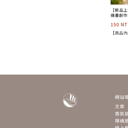
【新品上
繞畫創作
150 NT
【商品內
磚 × 
大地棕、岩
規格】 尺寸
8 公分
【適用工
他墨水筆
色鉛筆 【商品特色】 獨家
台灣輪廓
作與手繪
示、收藏
網站
文章
香氣
禪繞
線上