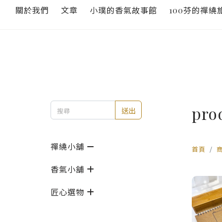
關於我們
文章
小璞的香氣故事館
100芬的禪繞
pro
送出
禪繞小舖
首頁
香氣小舖
匠心選物