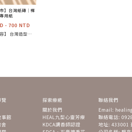
市】台灣紙磚｜禪
專用紙
D - 700 NTD
容】 台灣造型紙
4（微光白、森林綠、
石灰） 【商品
：約 14.5 × 9.
 材質：厚磅美術紙
具】 代針筆或其
、水性/油性/粉彩
造型 適合禪繞創
設計 可作為展
或紀錄創作歷程
導覽
探索療癒
聯絡我們
關於我們
Email: heali
故事館
HEAL九型心靈芳療
聯絡電話: 0928
旅舍
KDCA調香師認證
地址: 4330
學堂
SDCA．石膏擴香花
公司名稱: 想