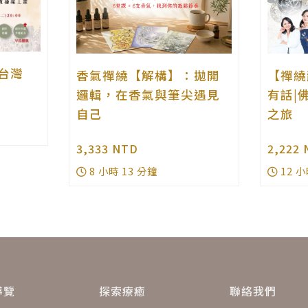
台灣
香氣禪繞【解構】：拋開
【禪繞
邏輯，在香氣與筆尖遇見
有話|
自己
之旅
3,333
NTD
2,222
8 小時 13 分鐘
12 小
導覽
探索療癒
聯絡我們