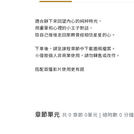
適合靜下來回望內心的純粹時光，
用畫筆和心裡的小王子對話，
陪自己慢慢走回那顆曾經相信星星的心。
下單後，請至課程章節中下載圖稿檔案。
※僅限個人非商業使用，請勿轉售或改作。
搭配首播影片使用更有感
章節單元
共 0 章節 0單元 | 總時數 0 分鐘