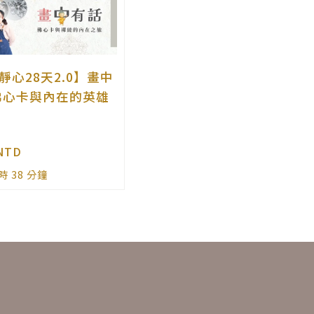
靜心28天2.0】畫中
佛心卡與內在的英雄
NTD
時 38 分鐘