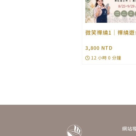
微笑禪繞1｜禪繞遊
3,800
NTD
12 小時 0 分鐘
網站