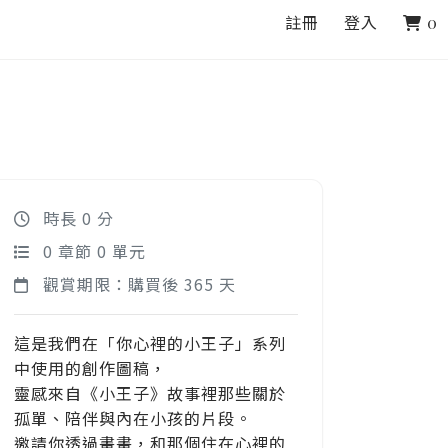
註冊
登入
0
時長 0 分
0 章節 0 單元
觀賞期限：購買後 365 天
這是我們在「你心裡的小王子」系列
中使用的創作圖稿，
靈感來自《小王子》故事裡那些關於
孤單、陪伴與內在小孩的片段。
邀請你透過畫畫，和那個住在心裡的