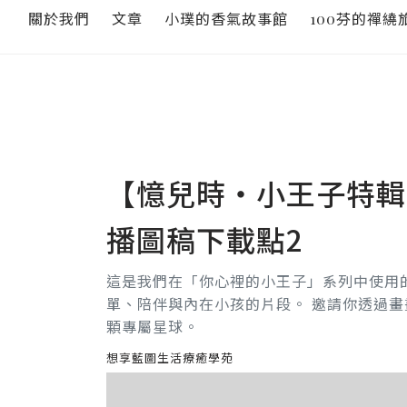
關於我們
文章
小璞的香氣故事館
100芬的禪繞
【憶兒時・小王子特輯
播圖稿下載點2
這是我們在「你心裡的小王子」系列中使用
單、陪伴與內在小孩的片段。 邀請你透過
顆專屬星球。
想享藍圖生活療癒學苑