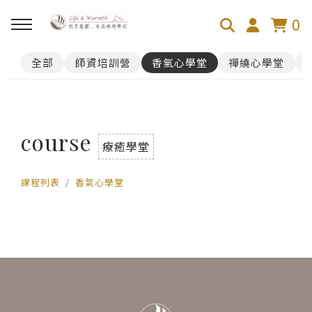
0
全部
師資培訓營
香氣心學堂
禪繞心學堂
回主選單
100芬的禪繞旅舍
course
禪繞遊台灣
療癒學堂
課程列表
香氣心學堂