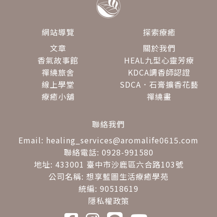
網站導覽
探索療癒
文章
關於我們
香氣故事館
HEAL九型心靈芳療
禪繞旅舍
KDCA調香師認證
線上學堂
SDCA．石膏擴香花藝
療癒小舖
禪繞畫
聯絡我們
Email: healing_services@aromalife0615.com
聯絡電話: 0928-991580
地址: 433001 臺中市沙鹿區六合路103號
公司名稱: 想享藍圖生活療癒學苑
統編: 90518619
隱私權政策