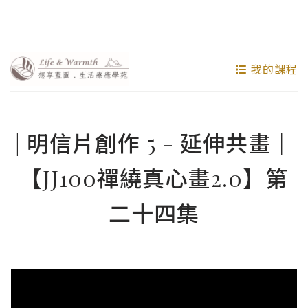
我的課程
| 明信片創作 5 - 延伸共畫｜
【JJ100禪繞真心畫2.0】第
二十四集