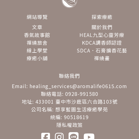
網站導覽
探索療癒
文章
關於我們
香氣故事館
HEAL九型心靈芳療
禪繞旅舍
KDCA調香師認證
線上學堂
SDCA．石膏擴香花藝
療癒小舖
禪繞畫
聯絡我們
Email: healing_services@aromalife0615.com
聯絡電話: 0928-991580
地址: 433001 臺中市沙鹿區六合路103號
公司名稱: 想享藍圖生活療癒學苑
統編: 90518619
隱私權政策